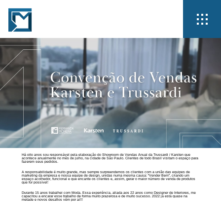
Há oito anos sou responsável pela elaboração do Showroom de Vendas Anual da Trussardi / Karsten que
acontece anualmente no mês de julho, na cidade de São Paulo. Clientes de todo Brasil visitam o espaço para
fazerem seus pedidos.
A responsabilidade é muito grande, mas sempre surpreendemos os clientes com a união das equipes de
marketing da empresa e nossa equipe de design, unidas numa mesma causa: “Vender Bem”, criando um
espaço acolhedor, funcional e que encante os clientes e, assim, gerar o maior número de venda de produtos
que for possível!
Durante 15 anos trabalhei com Moda. Essa experiência, aliada aos 22 anos como Designer de Interiores, me
capacitou a encarar esse trabalho de forma muito prazerosa e de muito sucesso. 2022 já está quase na
metade e novos desafios vêm por aí!!!