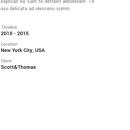
explicari ea. Eam te detraxit abhorreant. Te
usu delicata ad olescens summ.
Timeline:
2010 - 2015
Location:
New York City, USA
Client:
Scott&Thomas