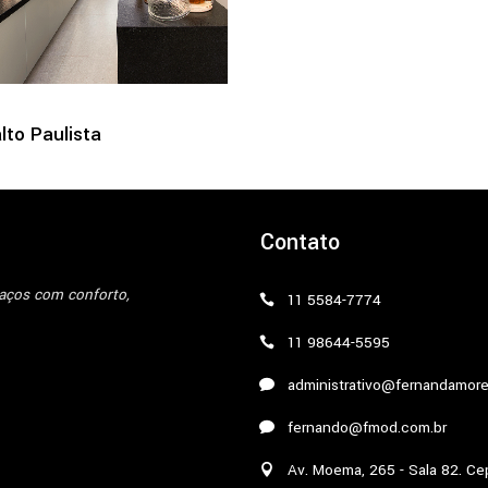
lto Paulista
Contato
paços com conforto,
11 5584-7774
11 98644-5595
administrativo@fernandamore
fernando@fmod.com.br
Av. Moema, 265 - Sala 82. Ce