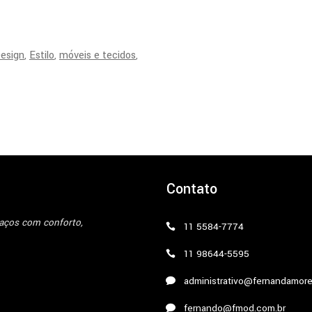
esign
Estilo
móveis e tecidos
Contato
paços com conforto,
11 5584-7774
11 98644-5595
administrativo@fernandamore
fernando@fmod.com.br