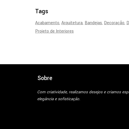
Tags
Acabamento
Arquitetura
Bandejas
Decoração
D
Projeto de Interiores
Sobre
Com criatividade, realizamos desejos e criamos es
elegância e sofisticação.